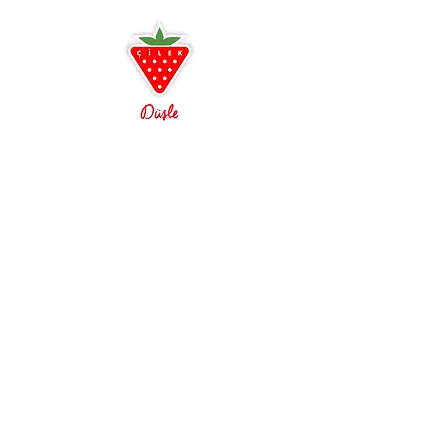
sizi Antalya ve Alanya mağazalarımıza
bekleriz.
Antalya
0242 349 58 58
Alanya
0242 522 23 64
Çilek Odası Altıntaş Lara
Çilek Premium Konsept
Açılışa özel indirimler
3D oda tasarım ayrıcalığı
Ücretsiz Kurulum ve Teslimat
Çilek Mobilya, Genç odası, Çocuk odası, Bebek
Odası, Araba Yatak, GTI, Biturbo, Büyüyen Besik,
Genç Odası, Çocuk Odası, Bebek Odası,
Beşikler, Büyüyen Karyolalar, Araba Yataklar,
Romantic, Romantica, Champion Racer, Dynamic,
Black, Lofter, Yakut, Rustik Beyaz, Dark Metal,
Trio, Selena, Pirate, Princess, Duo, Mocha, Royal,