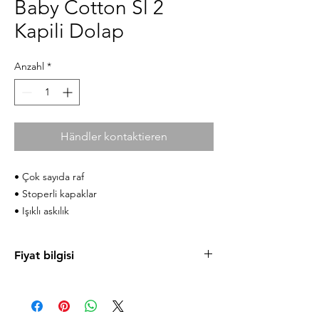
Baby Cotton Sl 2
Kapili Dolap
Anzahl
*
Händler kontaktieren
• Çok sayıda raf
• Stoperli kapaklar
• Işıklı askılık
Fiyat bilgisi
Ürün fiyatlarını cilek.com sitesinde
bulabilirsiniz. Uygun taksit koşulları ve
mağazaya özel fırsatlardan faydalanmanız için