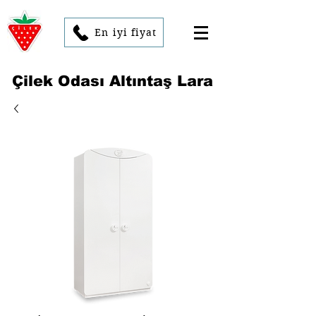
En iyi fiyat
Çilek Odası Altıntaş Lara