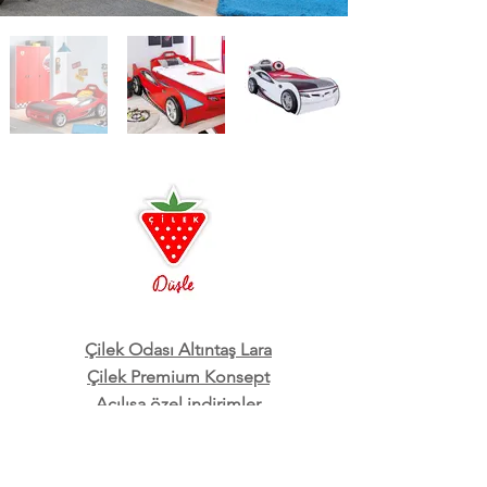
Çilek Odası Altıntaş Lara
Çilek Premium Konsept
Açılışa özel indirimler
3D oda tasarım ayrıcalığı
Ücretsiz Kurulum ve Teslimat
Çilek Mobilya, Genç odası, Çocuk odası, Bebek