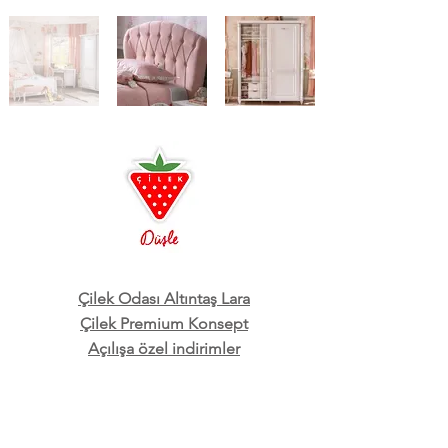
Çilek Odası Altıntaş Lara
Çilek Premium Konsept
Açılışa özel indirimler
3D oda tasarım ayrıcalığı
Ücretsiz Kurulum ve Teslimat
Çilek Mobilya, Genç odası, Çocuk odası, Bebek
Odası, Araba Yatak, GTI, Biturbo, Büyüyen Besik,