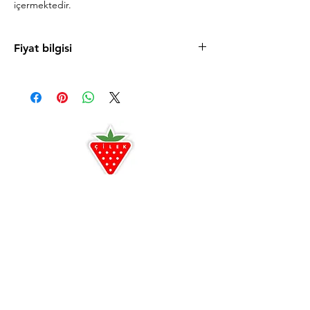
içermektedir.
Fiyat bilgisi
Ürün fiyatlarını cilek.com sitesinde
bulabilirsiniz. Uygun taksit koşulları ve
mağazaya özel fırsatlardan faydalanmanız için
sizi Antalya ve Alanya mağazalarımıza
bekleriz.
Antalya
0242 349 58 58
Alanya
0242 522 23 64
Çilek Odası Altıntaş Lara
Çilek Premium Konsept
Açılışa özel indirimler
3D oda tasarım ayrıcalığı
Ücretsiz Kurulum ve Teslimat