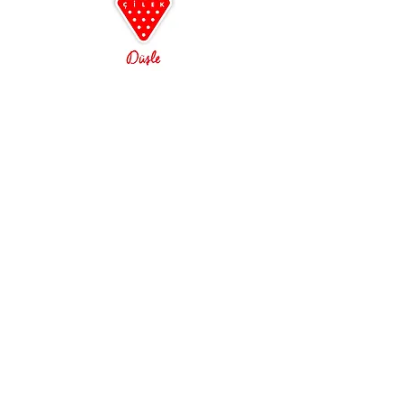
Antalya
0242 349 58 58
Alanya
0242 522 23 64
Çilek Odası Altıntaş Lara
Çilek Premium Konsept
Açılışa özel indirimler
3D oda tasarım ayrıcalığı
Ücretsiz Kurulum ve Teslimat
Çilek Mobilya, Genç odası, Çocuk odası, Bebek
Odası, Araba Yatak, GTI, Biturbo, Büyüyen Besik,
Genç Odası, Çocuk Odası, Bebek Odası,
Beşikler, Büyüyen Karyolalar, Araba Yataklar,
Romantic, Romantica, Champion Racer, Dynamic,
Black, Lofter, Yakut, Rustik Beyaz, Dark Metal,
Trio, Selena, Pirate, Princess, Duo, Mocha, Royal,
Baby Boy, Selena Baby, Mocha Baby, Baby Girl,
Baby Cotton, Natura Baby, Romantic Baby,
Selena Pink