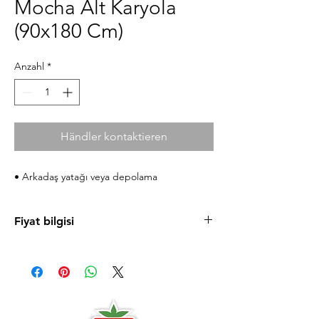
Mocha Alt Karyola
(90x180 Cm)
Anzahl
*
Händler kontaktieren
• Arkadaş yatağı veya depolama
Fiyat bilgisi
Ürün fiyatlarını cilek.com sitesinde
bulabilirsiniz. Uygun taksit koşulları ve
mağazaya özel fırsatlardan faydalanmanız için
sizi Antalya ve Alanya mağazalarımıza
bekleriz.