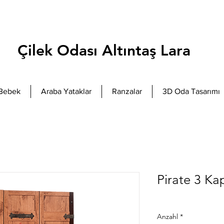
Çilek Odası Altıntaş Lara
Bebek
Araba Yataklar
Ranzalar
3D Oda Tasarımı
Pirate 3 Ka
Anzahl
*