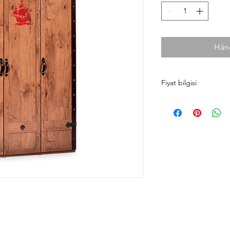
Händ
Fiyat bilgisi
Ürün fiyatlarını cilek
taksit koşulları ve ma
faydalanmanız için si
bekleriz.
Antalya
0242 349 58 5
Alanya
0242 522 23 6
f