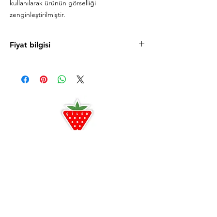
kullanılarak ürünün görselliği
zenginleştirilmiştir.
Fiyat bilgisi
Ürün fiyatlarını cilek.com sitesinde
bulabilirsiniz. Uygun taksit koşulları ve
mağazaya özel fırsatlardan faydalanmanız için
sizi Antalya ve Alanya mağazalarımıza
bekleriz.
Antalya
0242 349 58 58
Alanya
0242 522 23 64
Çilek Odası Altıntaş Lara
Çilek Premium Konsept
Açılışa özel indirimler
3D oda tasarım ayrıcalığı