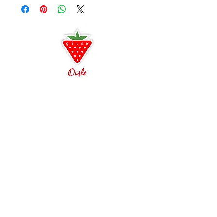
bulabilirsiniz. Uygun taksit koşulları ve
mağazaya özel fırsatlardan faydalanmanız için
sizi Antalya ve Alanya mağazalarımıza
bekleriz.
Antalya
0242 349 58 58
Alanya
0242 522 23 64
Çilek Odası Altıntaş Lara
Çilek Premium Konsept
Açılışa özel indirimler
3D oda tasarım ayrıcalığı
Ücretsiz Kurulum ve Teslimat
Çilek Mobilya, Genç odası, Çocuk odası, Bebek
Odası, Araba Yatak, GTI, Biturbo, Büyüyen Besik,
Genç Odası, Çocuk Odası, Bebek Odası,
Beşikler, Büyüyen Karyolalar, Araba Yataklar,
Romantic, Romantica, Champion Racer, Dynamic,
Black, Lofter, Yakut, Rustik Beyaz, Dark Metal,