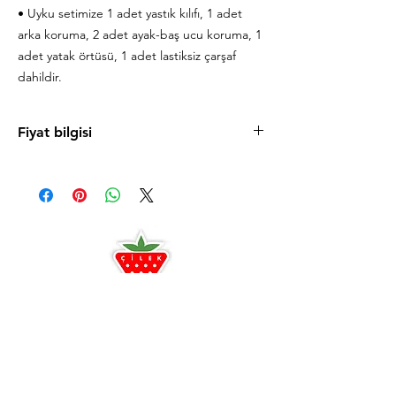
• Uyku setimize 1 adet yastık kılıfı, 1 adet
arka koruma, 2 adet ayak-baş ucu koruma, 1
adet yatak örtüsü, 1 adet lastiksiz çarşaf
dahildir.
Fiyat bilgisi
Ürün fiyatlarını cilek.com sitesinde
bulabilirsiniz. Uygun taksit koşulları ve
mağazaya özel fırsatlardan faydalanmanız için
sizi Antalya ve Alanya mağazalarımıza
bekleriz.
Antalya
0242 349 58 58
Alanya
0242 522 23 64
Çilek Odası Altıntaş Lara
Çilek Premium Konsept