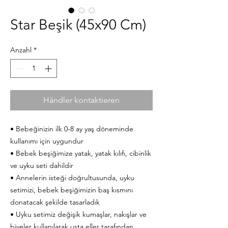
Star Beşik (45x90 Cm)
Anzahl
*
Händler kontaktieren
• Bebeğinizin ilk 0-8 ay yaş döneminde
kullanımı için uygundur
• Bebek beşiğimize yatak, yatak kılıfı, cibinlik
ve uyku seti dahildir
• Annelerin isteği doğrultusunda, uyku
setimizi, bebek beşiğimizin baş kısmını
donatacak şekilde tasarladık
• Uyku setimiz değişik kumaşlar, nakışlar ve
biyeler kullanılarak usta eller tarafından