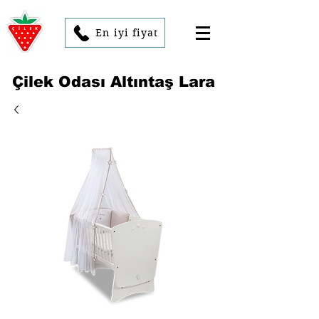
En iyi fiyat
Çilek Odası Altıntaş Lara