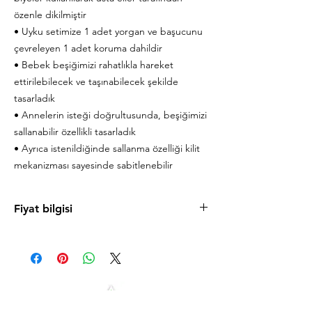
özenle dikilmiştir
• Uyku setimize 1 adet yorgan ve başucunu
çevreleyen 1 adet koruma dahildir
• Bebek beşiğimizi rahatlıkla hareket
ettirilebilecek ve taşınabilecek şekilde
tasarladık
• Annelerin isteği doğrultusunda, beşiğimizi
sallanabilir özellikli tasarladık
• Ayrıca istenildiğinde sallanma özelliği kilit
mekanizması sayesinde sabitlenebilir
Fiyat bilgisi
Ürün fiyatlarını cilek.com sitesinde
bulabilirsiniz. Uygun taksit koşulları ve
mağazaya özel fırsatlardan faydalanmanız için
sizi Antalya ve Alanya mağazalarımıza
bekleriz.
Antalya
0242 349 58 58