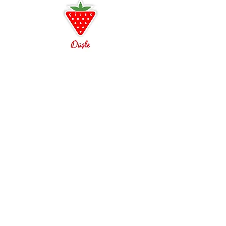
bekleriz.
Antalya
0242 349 58 58
Alanya
0242 522 23 64
Çilek Odası Altıntaş Lara
Çilek Premium Konsept
Açılışa özel indirimler
3D oda tasarım ayrıcalığı
Ücretsiz Kurulum ve Teslimat
Çilek Mobilya, Genç odası, Çocuk odası, Bebek
Odası, Araba Yatak, GTI, Biturbo, Büyüyen Besik,
Genç Odası, Çocuk Odası, Bebek Odası,
Beşikler, Büyüyen Karyolalar, Araba Yataklar,
Romantic, Romantica, Champion Racer, Dynamic,
Black, Lofter, Yakut, Rustik Beyaz, Dark Metal,
Trio, Selena, Pirate, Princess, Duo, Mocha, Royal,
Baby Boy, Selena Baby, Mocha Baby, Baby Girl,