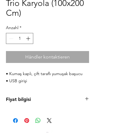
Trio Karyola (100x200
Cm)
Anzahl
*
Händler kontaktieren
• Kumaş kaplı, çift taraflı yumuşak başucu
• USB girişi
Fiyat bilgisi
Ürün fiyatlarını cilek.com sitesinde
bulabilirsiniz. Uygun taksit koşulları ve
mağazaya özel fırsatlardan faydalanmanız için
sizi Antalya ve Alanya mağazalarımıza