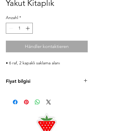
Yakut Kitaplık
Anzahl
*
Händler kontaktieren
• 6 raf, 2 kapaklı saklama alanı
Fiyat bilgisi
Ürün fiyatlarını cilek.com sitesinde
bulabilirsiniz. Uygun taksit koşulları ve
mağazaya özel fırsatlardan faydalanmanız için
sizi Antalya ve Alanya mağazalarımıza
bekleriz.
Antalya
0242 349 58 58
Alanya
0242 522 23 64